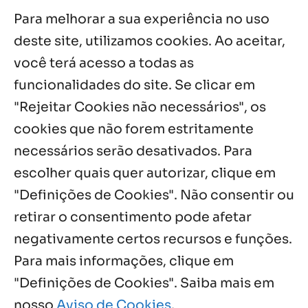
Para melhorar a sua experiência no uso
Acolhidos e voluntários participam do
Sopão da Comunidade Mata Redonda
deste site, utilizamos cookies. Ao aceitar,
7 ago, 2026
você terá acesso a todas as
Es de Chapala celebram perseverança e
funcionalidades do site. Se clicar em
missão em encontro
"Rejeitar Cookies não necessários", os
7 ago, 2026
cookies que não forem estritamente
necessários serão desativados. Para
Notícias por Categoria
escolher quais quer autorizar, clique em
"Definições de Cookies". Não consentir ou
retirar o consentimento pode afetar
negativamente certos recursos e funções.
Próximos Eventos
Para mais informações, clique em
"Definições de Cookies". Saiba mais em
nosso
Aviso de Cookies
.
Agosto, 2026