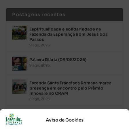
Postagens recentes
Espiritualidade e solidariedade na
Fazenda da Esperança Bom Jesus dos
Passos
9 ago, 2026
Palavra Diária (09/08/2026)
9 ago, 2026
Fazenda Santa Francisca Romana marca
presença em encontro pelo Prêmio
Innovare no CRAM
8 ago, 2026
Palavra Diária (08/08/2026)
8 ago, 2026
Aviso de Cookies