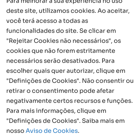
Para melhorar a sua experiência no uso
Feminina de Chapala celebra aniversário
com missa e festa
deste site, utilizamos cookies. Ao aceitar,
6 ago, 2026
você terá acesso a todas as
Boletim JULHO de 2026 – Centro Infantil
funcionalidades do site. Se clicar em
Chitaitai
"Rejeitar Cookies não necessários", os
6 ago, 2026
cookies que não forem estritamente
necessários serão desativados. Para
Notícias por Categoria
escolher quais quer autorizar, clique em
"Definições de Cookies". Não consentir ou
retirar o consentimento pode afetar
negativamente certos recursos e funções.
Próximos Eventos
Para mais informações, clique em
"Definições de Cookies". Saiba mais em
nosso
Aviso de Cookies
.
Agosto, 2026