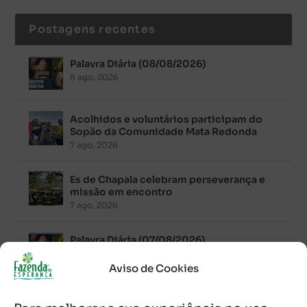
Postagens recentes
Palavra Diária (08/08/2026)
8 ago, 2026
Acolhidos e voluntários participam do
Sopão da Comunidade Mata Redonda
7 ago, 2026
Es de Chapala celebram perseverança e
missão em encontro
7 ago, 2026
Palavra Diária (07/08/2026)
7 ago, 2026
Aviso de Cookies
Oito anos de esperança: Fazenda