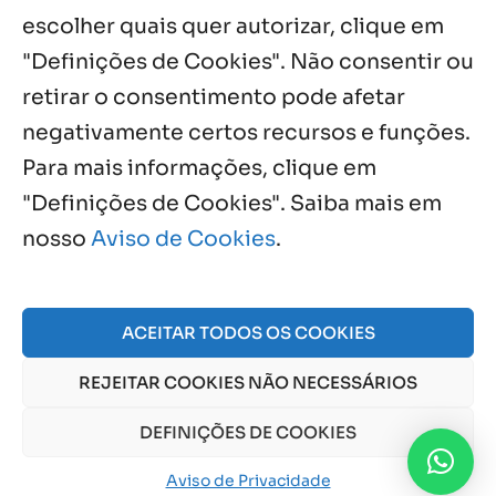
escolher quais quer autorizar, clique em
"Definições de Cookies". Não consentir ou
retirar o consentimento pode afetar
negativamente certos recursos e funções.
Próximos Eventos
Para mais informações, clique em
"Definições de Cookies". Saiba mais em
nosso
Aviso de Cookies
.
Agosto, 2026
NO EVENTS
ACEITAR TODOS OS COOKIES
REJEITAR COOKIES NÃO NECESSÁRIOS
© 2026 Obra Social Nossa Senhora da Gloria - Fazenda
da Esperança. CNPJ: 48555775000150 |
Aviso de Cookies
DEFINIÇÕES DE COOKIES
e
Aviso de Privacidade
Aviso de Privacidade