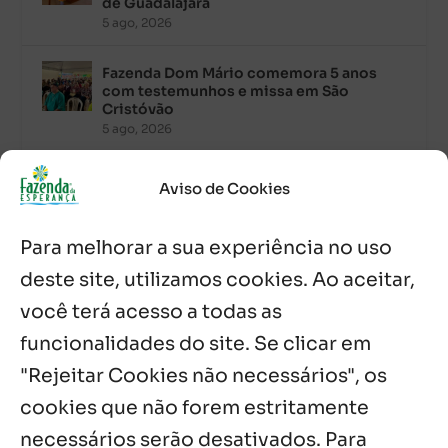
de Guadalajara
5 ago, 2026
Fazenda Dom Mário comemora 5 anos
com testemunhos e missa em São
Cristóvão
5 ago, 2026
Palavra Diária (05/08/2026)
Aviso de Cookies
5 ago, 2026
Para melhorar a sua experiência no uso
Palavra Diária (04/08/2026)
deste site, utilizamos cookies. Ao aceitar,
4 ago, 2026
você terá acesso a todas as
funcionalidades do site. Se clicar em
Palavra de Vida (Agosto de 2026)
3 ago, 2026
"Rejeitar Cookies não necessários", os
cookies que não forem estritamente
necessários serão desativados. Para
Notícias por Categoria