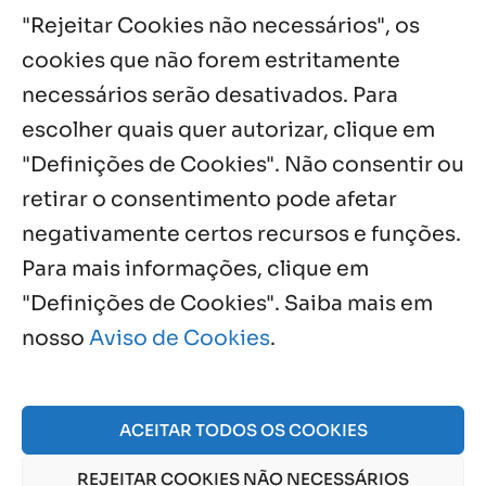
Cristóvão
"Rejeitar Cookies não necessários", os
5 ago, 2026
cookies que não forem estritamente
necessários serão desativados. Para
Notícias por Categoria
escolher quais quer autorizar, clique em
"Definições de Cookies". Não consentir ou
retirar o consentimento pode afetar
negativamente certos recursos e funções.
Próximos Eventos
Para mais informações, clique em
"Definições de Cookies". Saiba mais em
nosso
Aviso de Cookies
.
Agosto, 2026
NO EVENTS
ACEITAR TODOS OS COOKIES
REJEITAR COOKIES NÃO NECESSÁRIOS