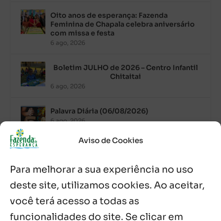
Oito anos de esperança: Fazenda
Feminina de Chapala celebra aniversário
com missa e festa
6 ago, 2026
Boletim JULHO de 2026 – Centro Infantil
Chitaitai
6 ago, 2026
Palavra Diária (06/08/2026)
6 ago, 2026
Aviso de Cookies
Após ordenação, Padre Raymundo
Fagner é recebido com festa na Fazenda
Para melhorar a sua experiência no uso
de Guadalajara
5 ago, 2026
deste site, utilizamos cookies. Ao aceitar,
você terá acesso a todas as
Fazenda Dom Mário comemora 5 anos
com testemunhos e missa em São
funcionalidades do site. Se clicar em