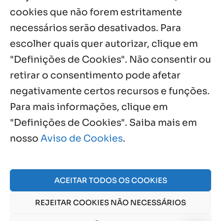
cookies que não forem estritamente
necessários serão desativados. Para
Notícias por Categoria
escolher quais quer autorizar, clique em
"Definições de Cookies". Não consentir ou
retirar o consentimento pode afetar
negativamente certos recursos e funções.
Próximos Eventos
Para mais informações, clique em
"Definições de Cookies". Saiba mais em
nosso
Aviso de Cookies
.
Agosto, 2026
NO EVENTS
ACEITAR TODOS OS COOKIES
REJEITAR COOKIES NÃO NECESSÁRIOS
© 2026 Obra Social Nossa Senhora da Gloria - Fazenda
da Esperança. CNPJ: 48555775000150 |
Aviso de Cookies