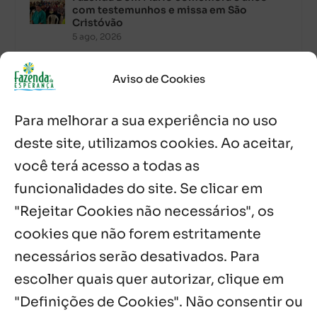
com testemunhos e missa em São
Cristóvão
5 ago, 2026
Palavra Diária (05/08/2026)
Aviso de Cookies
5 ago, 2026
Para melhorar a sua experiência no uso
Palavra Diária (04/08/2026)
deste site, utilizamos cookies. Ao aceitar,
4 ago, 2026
você terá acesso a todas as
funcionalidades do site. Se clicar em
Palavra de Vida (Agosto de 2026)
3 ago, 2026
"Rejeitar Cookies não necessários", os
cookies que não forem estritamente
necessários serão desativados. Para
Notícias por Categoria
escolher quais quer autorizar, clique em
"Definições de Cookies". Não consentir ou