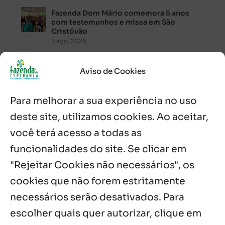
Fazenda Dom Mário comemora 5 anos
com testemunhos e missa em São
Cristóvão
5 ago, 2026
Palavra Diária (05/08/2026)
Aviso de Cookies
5 ago, 2026
Para melhorar a sua experiência no uso
Palavra Diária (04/08/2026)
deste site, utilizamos cookies. Ao aceitar,
4 ago, 2026
você terá acesso a todas as
funcionalidades do site. Se clicar em
Palavra de Vida (Agosto de 2026)
3 ago, 2026
"Rejeitar Cookies não necessários", os
cookies que não forem estritamente
necessários serão desativados. Para
Notícias por Categoria
escolher quais quer autorizar, clique em