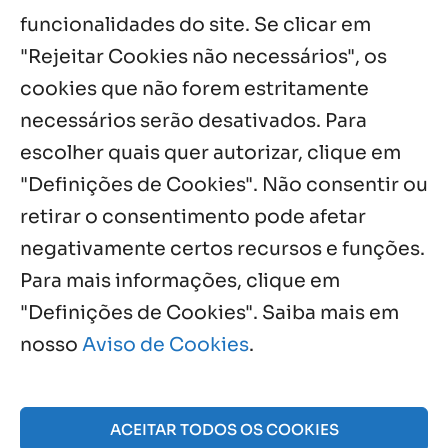
Feminina de Chapala celebra aniversário
funcionalidades do site. Se clicar em
com missa e festa
"Rejeitar Cookies não necessários", os
6 ago, 2026
cookies que não forem estritamente
necessários serão desativados. Para
Notícias por Categoria
escolher quais quer autorizar, clique em
"Definições de Cookies". Não consentir ou
retirar o consentimento pode afetar
negativamente certos recursos e funções.
Próximos Eventos
Para mais informações, clique em
"Definições de Cookies". Saiba mais em
nosso
Aviso de Cookies
.
Agosto, 2026
NO EVENTS
ACEITAR TODOS OS COOKIES