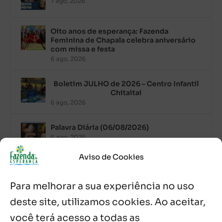
7 ago, 2026
Oito anos de esperança: Fazenda
Feminina de Chapala celebra aniversário
com missa e festa
6 ago, 2026
Boletim JULHO de 2026 – Centro Infantil
Chitaitai
6 ago, 2026
Palavra Diária (06/08/2026)
6 ago, 2026
Aviso de Cookies
Após ordenação, Padre Raymundo
Fagner é recebido com festa na Fazenda
Para melhorar a sua experiência no uso
de Guadalajara
5 ago, 2026
deste site, utilizamos cookies. Ao aceitar,
você terá acesso a todas as
Fazenda Dom Mário comemora 5 anos