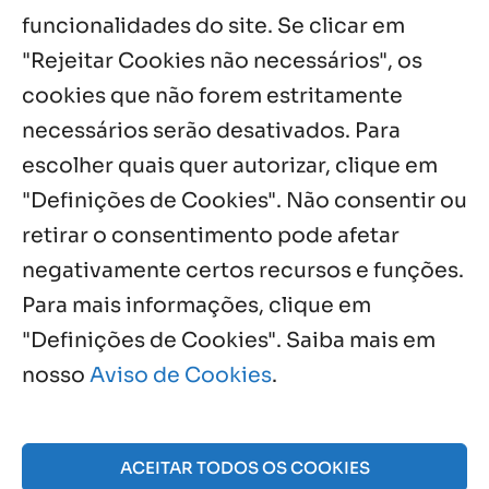
com testemunhos e missa em São
funcionalidades do site. Se clicar em
Cristóvão
"Rejeitar Cookies não necessários", os
5 ago, 2026
cookies que não forem estritamente
necessários serão desativados. Para
Notícias por Categoria
escolher quais quer autorizar, clique em
"Definições de Cookies". Não consentir ou
retirar o consentimento pode afetar
negativamente certos recursos e funções.
Próximos Eventos
Para mais informações, clique em
"Definições de Cookies". Saiba mais em
nosso
Aviso de Cookies
.
Agosto, 2026
NO EVENTS
ACEITAR TODOS OS COOKIES