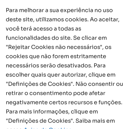
Palavra Diária (07/08/2026)
Para melhorar a sua experiência no uso
7 ago, 2026
deste site, utilizamos cookies. Ao aceitar,
você terá acesso a todas as
Oito anos de esperança: Fazenda
Feminina de Chapala celebra aniversário
funcionalidades do site. Se clicar em
com missa e festa
"Rejeitar Cookies não necessários", os
6 ago, 2026
cookies que não forem estritamente
necessários serão desativados. Para
Notícias por Categoria
escolher quais quer autorizar, clique em
"Definições de Cookies". Não consentir ou
retirar o consentimento pode afetar
negativamente certos recursos e funções.
Próximos Eventos
Para mais informações, clique em
"Definições de Cookies". Saiba mais em