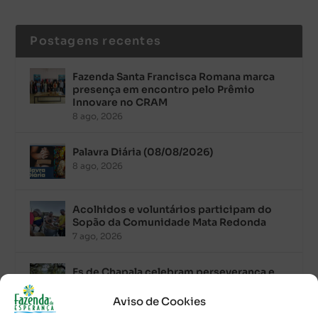
Postagens recentes
Fazenda Santa Francisca Romana marca
presença em encontro pelo Prêmio
Innovare no CRAM
8 ago, 2026
Palavra Diária (08/08/2026)
8 ago, 2026
Acolhidos e voluntários participam do
Sopão da Comunidade Mata Redonda
7 ago, 2026
Es de Chapala celebram perseverança e
missão em encontro
7 ago, 2026
Aviso de Cookies