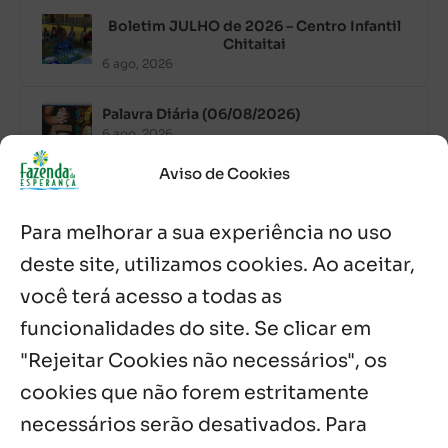
Boletim JULHO de 2026 – Centro Infantil
Chitaitai
6 ago, 2026
Palavra Diária (06/08/2026)
6 ago, 2026
Aviso de Cookies
Após ordenação, Padre Raymundo
Fagner é recebido com festa na Fazenda
Para melhorar a sua experiência no uso
de Guadalajara
5 ago, 2026
deste site, utilizamos cookies. Ao aceitar,
você terá acesso a todas as
Fazenda Dom Mário comemora 5 anos
com testemunhos e missa em São
funcionalidades do site. Se clicar em
Cristóvão
"Rejeitar Cookies não necessários", os
5 ago, 2026
cookies que não forem estritamente
necessários serão desativados. Para
Notícias por Categoria