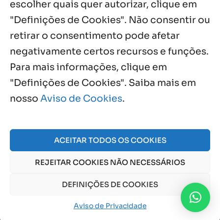
escolher quais quer autorizar, clique em
"Definições de Cookies". Não consentir ou
retirar o consentimento pode afetar
negativamente certos recursos e funções.
Próximos Eventos
Para mais informações, clique em
"Definições de Cookies". Saiba mais em
nosso
Aviso de Cookies
.
Agosto, 2026
NO EVENTS
ACEITAR TODOS OS COOKIES
REJEITAR COOKIES NÃO NECESSÁRIOS
© 2026 Obra Social Nossa Senhora da Gloria - Fazenda
da Esperança. CNPJ: 48555775000150 |
Aviso de Cookies
DEFINIÇÕES DE COOKIES
e
Aviso de Privacidade
Aviso de Privacidade