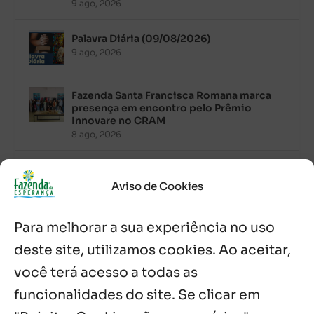
9 ago, 2026
Palavra Diária (09/08/2026)
9 ago, 2026
Fazenda Santa Francisca Romana marca
presença em encontro pelo Prêmio
Innovare no CRAM
8 ago, 2026
Palavra Diária (08/08/2026)
8 ago, 2026
Aviso de Cookies
Para melhorar a sua experiência no uso
Acolhidos e voluntários participam do
Sopão da Comunidade Mata Redonda
deste site, utilizamos cookies. Ao aceitar,
7 ago, 2026
você terá acesso a todas as
Es de Chapala celebram perseverança e
funcionalidades do site. Se clicar em
missão em encontro