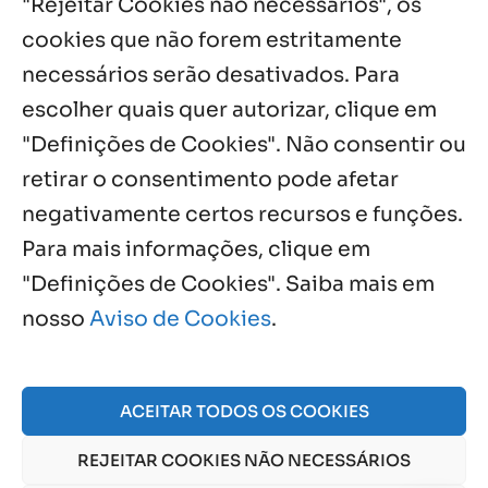
"Rejeitar Cookies não necessários", os
7 ago, 2026
cookies que não forem estritamente
necessários serão desativados. Para
Notícias por Categoria
escolher quais quer autorizar, clique em
"Definições de Cookies". Não consentir ou
retirar o consentimento pode afetar
negativamente certos recursos e funções.
Próximos Eventos
Para mais informações, clique em
"Definições de Cookies". Saiba mais em
nosso
Aviso de Cookies
.
Agosto, 2026
NO EVENTS
ACEITAR TODOS OS COOKIES
REJEITAR COOKIES NÃO NECESSÁRIOS
© 2026 Obra Social Nossa Senhora da Gloria - Fazenda