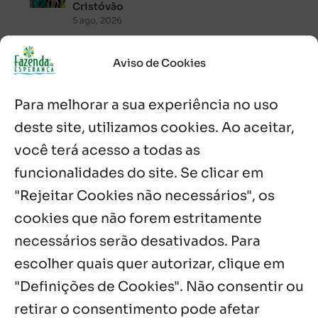
Cristóvão
5 ago, 2026
Palavra Diária (05/08/2026)
Aviso de Cookies
5 ago, 2026
Para melhorar a sua experiência no uso
Palavra Diária (04/08/2026)
deste site, utilizamos cookies. Ao aceitar,
4 ago, 2026
você terá acesso a todas as
funcionalidades do site. Se clicar em
Palavra de Vida (Agosto de 2026)
3 ago, 2026
"Rejeitar Cookies não necessários", os
cookies que não forem estritamente
necessários serão desativados. Para
Notícias por Categoria
escolher quais quer autorizar, clique em
"Definições de Cookies". Não consentir ou
retirar o consentimento pode afetar