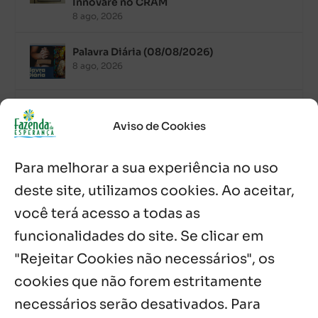
Innovare no CRAM
8 ago, 2026
Palavra Diária (08/08/2026)
8 ago, 2026
Acolhidos e voluntários participam do
Sopão da Comunidade Mata Redonda
Aviso de Cookies
7 ago, 2026
Para melhorar a sua experiência no uso
Es de Chapala celebram perseverança e
missão em encontro
deste site, utilizamos cookies. Ao aceitar,
7 ago, 2026
você terá acesso a todas as
funcionalidades do site. Se clicar em
Palavra Diária (07/08/2026)
7 ago, 2026
"Rejeitar Cookies não necessários", os
cookies que não forem estritamente
necessários serão desativados. Para
Notícias por Categoria