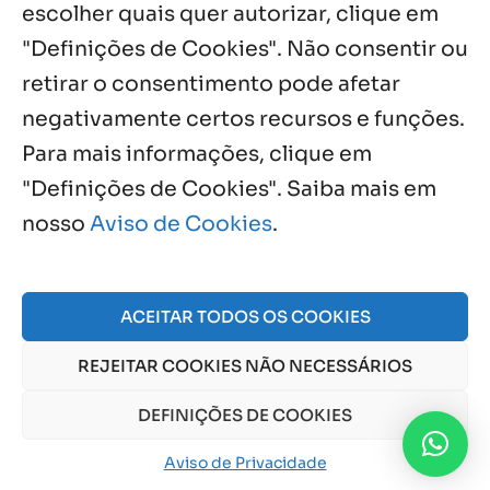
escolher quais quer autorizar, clique em
"Definições de Cookies". Não consentir ou
retirar o consentimento pode afetar
negativamente certos recursos e funções.
Próximos Eventos
Para mais informações, clique em
"Definições de Cookies". Saiba mais em
nosso
Aviso de Cookies
.
Agosto, 2026
NO EVENTS
ACEITAR TODOS OS COOKIES
REJEITAR COOKIES NÃO NECESSÁRIOS
© 2026 Obra Social Nossa Senhora da Gloria - Fazenda
da Esperança. CNPJ: 48555775000150 |
Aviso de Cookies
DEFINIÇÕES DE COOKIES
e
Aviso de Privacidade
Aviso de Privacidade