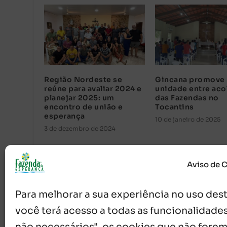
Região Nordeste se
Gincana promove
reúne para avaliar 2024 e
unidade entre aco
planejar 2025: um
das Fazendas no
encontro de união e
Tocantins
esperança
10 de janeiro de 2025
3 de dezembro de 2024
Aviso de 
Para melhorar a sua experiência no uso deste
você terá acesso a todas as funcionalidades
não necessários", os cookies que não forem