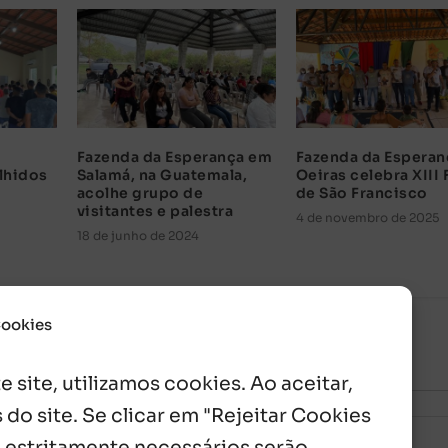
Fazenda da Esperança em
Fazenda da Espera
lhidos
Salamá, na Guatemala,
Oeiras celebra XIII 
acolhe grupo de
de São Francisco
visitantes e palestra
4 de novembro de 2025
18 de junho de 2024
Cookies
 site, utilizamos cookies. Ao aceitar,
 do site. Se clicar em "Rejeitar Cookies
 estritamente necessários serão