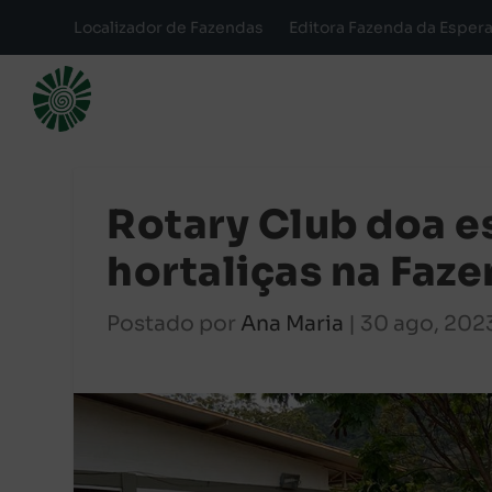
Localizador de Fazendas
Editora Fazenda da Esper
Rotary Club doa es
hortaliças na Faze
Postado por
Ana Maria
|
30 ago, 202