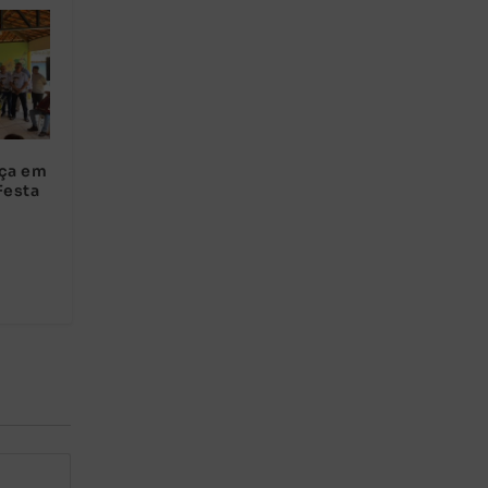
nça em
Festa