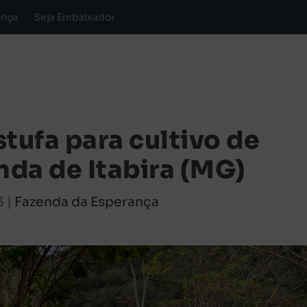
ança
Seja Embaixador
tufa para cultivo de
nda de Itabira (MG)
3
|
Fazenda da Esperança