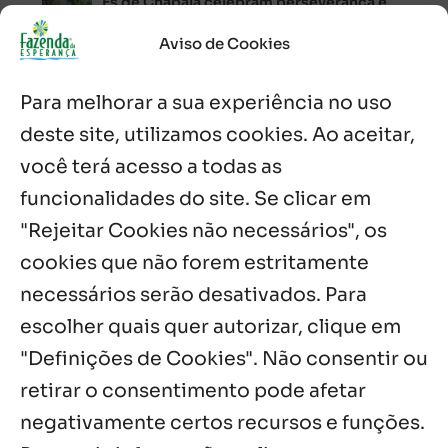
Es de Chapala celebram perseverança e
missão em encontro
7 ago, 2026
Aviso de Cookies
Palavra Diária (07/08/2026)
Para melhorar a sua experiência no uso
7 ago, 2026
deste site, utilizamos cookies. Ao aceitar,
você terá acesso a todas as
Oito anos de esperança: Fazenda
Feminina de Chapala celebra aniversário
funcionalidades do site. Se clicar em
com missa e festa
"Rejeitar Cookies não necessários", os
6 ago, 2026
cookies que não forem estritamente
necessários serão desativados. Para
Notícias por Categoria
escolher quais quer autorizar, clique em
"Definições de Cookies". Não consentir ou
retirar o consentimento pode afetar
negativamente certos recursos e funções.
Próximos Eventos