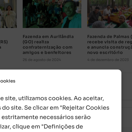
Fazenda em Aurilândia
Fazenda de Palmas 
(RS)
(GO) realiza
recebe visita de re
a
confraternização com
e anuncia construç
amigos e benfeitores
novo escritório
26 de agosto de 2024
4 de dezembro de 2023
Cookies
 site, utilizamos cookies. Ao aceitar,
 do site. Se clicar em "Rejeitar Cookies
 estritamente necessários serão
izar, clique em "Definições de