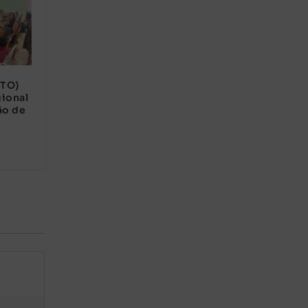
(TO)
gional
ão de