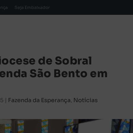
ança
Seja Embaixador
iocese de Sobral
zenda São Bento em
25
|
Fazenda da Esperança
,
Notícias