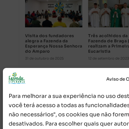
Visita dos fundadores
Três acolhidos da
alegra a Fazenda da
Fazenda de Braga 
Esperança Nossa Senhora
realizam a Primeir
do Amparo
Eucaristia
31 de outubro de 2025
12 de setembro de 2023
Aviso de 
Para melhorar a sua experiência no uso deste
você terá acesso a todas as funcionalidades
não necessários", os cookies que não forem
desativados. Para escolher quais quer autor