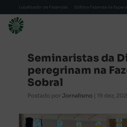
Localizador de Fazendas
Editora Fazenda da Esper
Seminaristas da D
peregrinam na Fa
Sobral
Postado por
Jornalismo
|
19 dez, 20