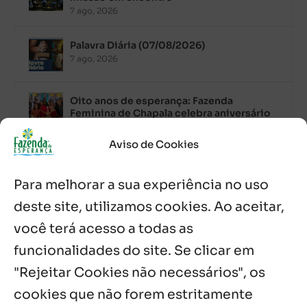
7 ago, 2026
Palavra Diária (07/08/2026)
7 ago, 2026
Oito anos de esperança: Fazenda
Feminina de Chapala celebra aniversário
com missa e festa
6 ago, 2026
Aviso de Cookies
Boletim JULHO de 2026 – Centro Infantil
Para melhorar a sua experiência no uso
Chitaitai
6 ago, 2026
deste site, utilizamos cookies. Ao aceitar,
você terá acesso a todas as
Palavra Diária (06/08/2026)
6 ago, 2026
funcionalidades do site. Se clicar em
"Rejeitar Cookies não necessários", os
cookies que não forem estritamente
Notícias por Categoria