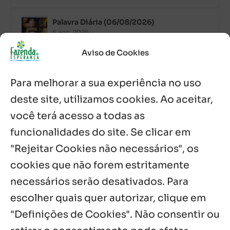
Palavra Diária (06/08/2026)
6 ago, 2026
Aviso de Cookies
Após ordenação, Padre Raymundo
Fagner é recebido com festa na Fazenda
Para melhorar a sua experiência no uso
de Guadalajara
5 ago, 2026
deste site, utilizamos cookies. Ao aceitar,
você terá acesso a todas as
Fazenda Dom Mário comemora 5 anos
com testemunhos e missa em São
funcionalidades do site. Se clicar em
Cristóvão
"Rejeitar Cookies não necessários", os
5 ago, 2026
cookies que não forem estritamente
necessários serão desativados. Para
Notícias por Categoria
escolher quais quer autorizar, clique em
"Definições de Cookies". Não consentir ou