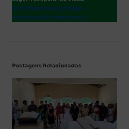
portalfazenda.org.br/seja-
embaixador/
a-esperanca/
Postagens Relacionadas