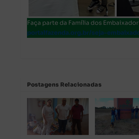
Faça parte da Família dos Embaixadore
portalfazenda.org.br/seja-embaixad
Postagens Relacionadas