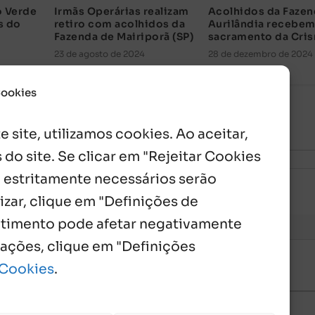
 Verde
Irmãs Operárias realizam
Acolhidos da Faze
s do
retiro com acolhidos da
Aurilândia recebe
Fazenda de Mairiporã (SP)
sacramento da Cri
23 de agosto de 2024
28 de dezembro de 2024
Cookies
 site, utilizamos cookies. Ao aceitar,
 do site. Se clicar em "Rejeitar Cookies
 estritamente necessários serão
izar, clique em "Definições de
entimento pode afetar negativamente
mações, clique em "Definições
 Cookies
.