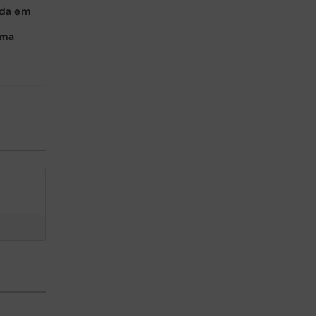
nda em
m
sma