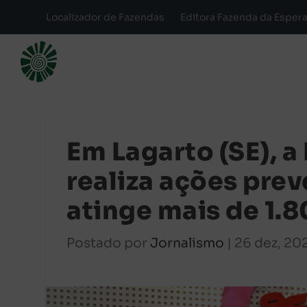
Localizador de Fazendas
Editora Fazenda da Esper
Em Lagarto (SE), 
realiza ações prev
atinge mais de 1.
Postado por
Jornalismo
|
26 dez, 20