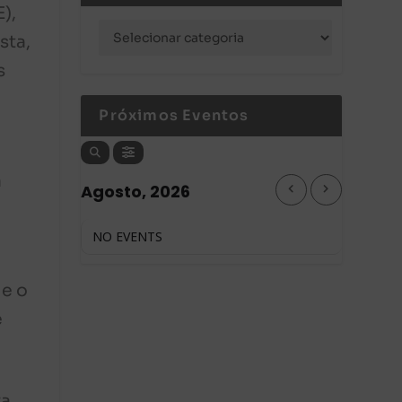
),
sta,
s
Próximos Eventos
a
Agosto, 2026
NO EVENTS
 e o
e
ra