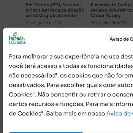
Em Toledo (PR), Fazenda
Fazenda de Campo
Cristo Rei recebe doação
recebe voluntário
de 500kg de alimento
Clube Rotary
12 de agosto de 2024
28 de julho de 2023
Aviso de 
Para melhorar a sua experiência no uso deste
você terá acesso a todas as funcionalidades
não necessários", os cookies que não forem
desativados. Para escolher quais quer autor
Cookies". Não consentir ou retirar o cons
{}
[+]
certos recursos e funções. Para mais infor
de Cookies". Saiba mais em nosso
Aviso de
0
COMENTÁRIOS