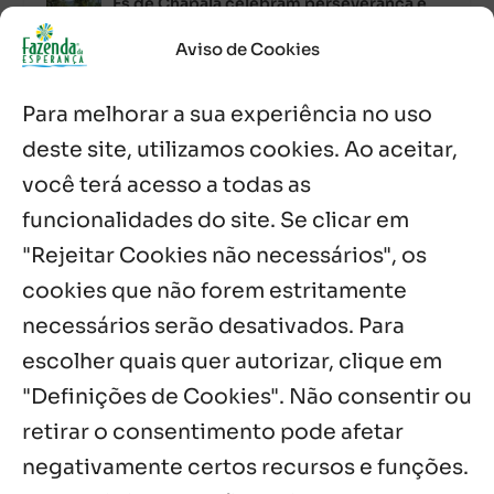
Es de Chapala celebram perseverança e
missão em encontro
7 ago, 2026
Aviso de Cookies
Palavra Diária (07/08/2026)
Para melhorar a sua experiência no uso
7 ago, 2026
deste site, utilizamos cookies. Ao aceitar,
você terá acesso a todas as
Oito anos de esperança: Fazenda
Feminina de Chapala celebra aniversário
funcionalidades do site. Se clicar em
com missa e festa
"Rejeitar Cookies não necessários", os
6 ago, 2026
cookies que não forem estritamente
necessários serão desativados. Para
Notícias por Categoria
escolher quais quer autorizar, clique em
"Definições de Cookies". Não consentir ou
retirar o consentimento pode afetar
negativamente certos recursos e funções.
Próximos Eventos