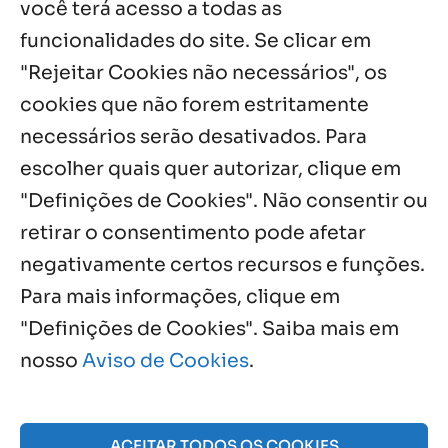
você terá acesso a todas as
funcionalidades do site. Se clicar em
Palavra de Vida (Agosto de 2026)
3 ago, 2026
"Rejeitar Cookies não necessários", os
cookies que não forem estritamente
necessários serão desativados. Para
Notícias por Categoria
escolher quais quer autorizar, clique em
"Definições de Cookies". Não consentir ou
retirar o consentimento pode afetar
negativamente certos recursos e funções.
Próximos Eventos
Para mais informações, clique em
"Definições de Cookies". Saiba mais em
nosso
Aviso de Cookies
.
Agosto, 2026
NO EVENTS
ACEITAR TODOS OS COOKIES