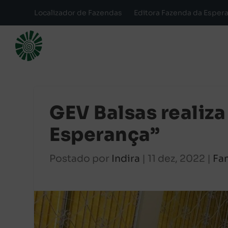
Localizador de Fazendas
Editora Fazenda da Esper
GEV Balsas realiz
Esperança”
Postado por
Indira
|
11 dez, 2022
|
Fa