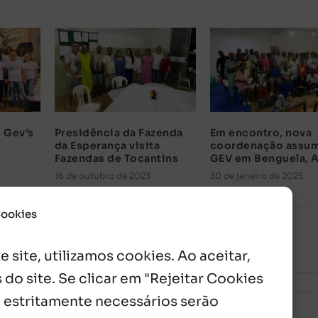
 Gev’s
Presidência da Fazenda
Em encontro, nova
da Esperança visita
coordenação assu
Fazendas de Tocantins
GEV em Benguela, 
16 de outubro de 2023
30 de janeiro de 2025
Cookies
 site, utilizamos cookies. Ao aceitar,
 do site. Se clicar em "Rejeitar Cookies
 estritamente necessários serão