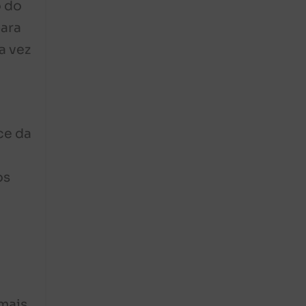
o do
para
a vez
ce da
os
 mais