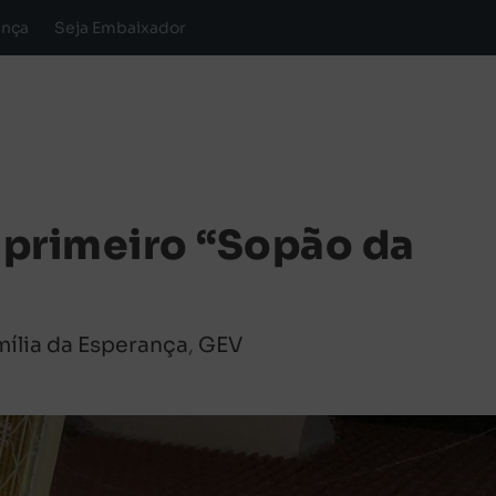
ança
Seja Embaixador
a primeiro “Sopão da
mília da Esperança
,
GEV