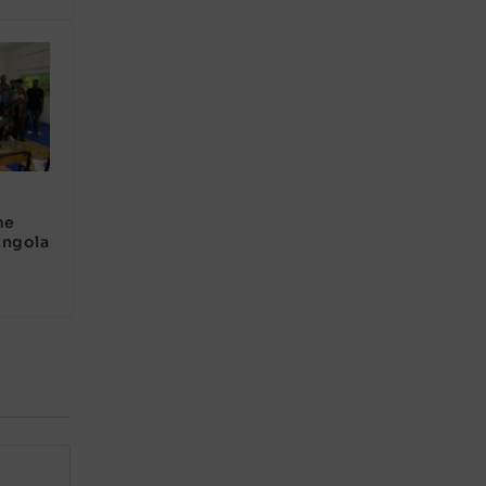
me
Angola