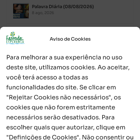
Palavra Diária (08/08/2026)
8 ago, 2026
Acolhidos e voluntários participam do
Sopão da Comunidade Mata Redonda
Aviso de Cookies
7 ago, 2026
Para melhorar a sua experiência no uso
Es de Chapala celebram perseverança e
missão em encontro
deste site, utilizamos cookies. Ao aceitar,
7 ago, 2026
você terá acesso a todas as
funcionalidades do site. Se clicar em
Palavra Diária (07/08/2026)
7 ago, 2026
"Rejeitar Cookies não necessários", os
cookies que não forem estritamente
necessários serão desativados. Para
Notícias por Categoria
escolher quais quer autorizar, clique em
"Definições de Cookies". Não consentir ou