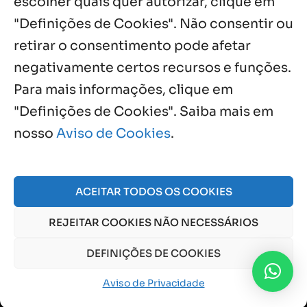
escolher quais quer autorizar, clique em
"Definições de Cookies". Não consentir ou
retirar o consentimento pode afetar
negativamente certos recursos e funções.
Próximos Eventos
Para mais informações, clique em
"Definições de Cookies". Saiba mais em
nosso
Aviso de Cookies
.
Agosto, 2026
NO EVENTS
ACEITAR TODOS OS COOKIES
REJEITAR COOKIES NÃO NECESSÁRIOS
© 2026 Obra Social Nossa Senhora da Gloria - Fazenda
da Esperança. CNPJ: 48555775000150 |
Aviso de Cookies
DEFINIÇÕES DE COOKIES
e
Aviso de Privacidade
Aviso de Privacidade