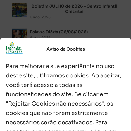
Boletim JULHO de 2026 – Centro Infantil
Chitaitai
6 ago, 2026
Palavra Diária (06/08/2026)
6 ago, 2026
Aviso de Cookies
Após ordenação, Padre Raymundo
Fagner é recebido com festa na Fazenda
Para melhorar a sua experiência no uso
de Guadalajara
5 ago, 2026
deste site, utilizamos cookies. Ao aceitar,
você terá acesso a todas as
Fazenda Dom Mário comemora 5 anos
com testemunhos e missa em São
funcionalidades do site. Se clicar em
Cristóvão
"Rejeitar Cookies não necessários", os
5 ago, 2026
cookies que não forem estritamente
necessários serão desativados. Para
Notícias por Categoria