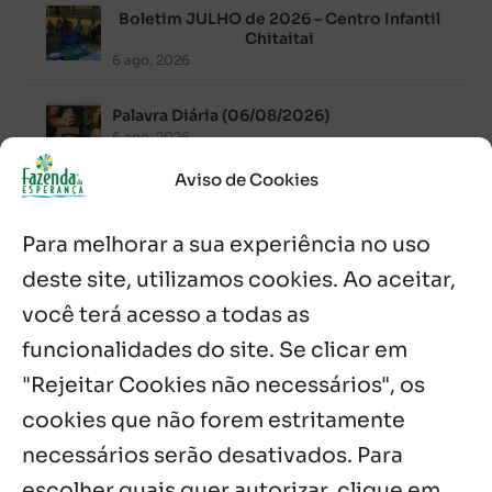
Boletim JULHO de 2026 – Centro Infantil
Chitaitai
6 ago, 2026
Palavra Diária (06/08/2026)
6 ago, 2026
Aviso de Cookies
Após ordenação, Padre Raymundo
Fagner é recebido com festa na Fazenda
Para melhorar a sua experiência no uso
de Guadalajara
5 ago, 2026
deste site, utilizamos cookies. Ao aceitar,
você terá acesso a todas as
Fazenda Dom Mário comemora 5 anos
com testemunhos e missa em São
funcionalidades do site. Se clicar em
Cristóvão
"Rejeitar Cookies não necessários", os
5 ago, 2026
cookies que não forem estritamente
necessários serão desativados. Para
Notícias por Categoria
escolher quais quer autorizar, clique em