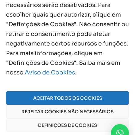
necessários serão desativados. Para
Notícias por Categoria
escolher quais quer autorizar, clique em
"Definições de Cookies". Não consentir ou
retirar o consentimento pode afetar
negativamente certos recursos e funções.
Próximos Eventos
Para mais informações, clique em
"Definições de Cookies". Saiba mais em
nosso
Aviso de Cookies
.
Agosto, 2026
NO EVENTS
ACEITAR TODOS OS COOKIES
REJEITAR COOKIES NÃO NECESSÁRIOS
© 2026 Obra Social Nossa Senhora da Gloria - Fazenda
da Esperança. CNPJ: 48555775000150 |
Aviso de Cookies
DEFINIÇÕES DE COOKIES
e
Aviso de Privacidade