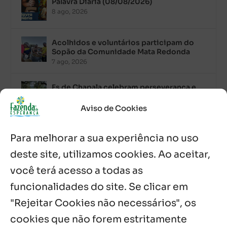
Palavra Diária (08/08/2026)
8 ago, 2026
Acolhidos e voluntários participam do
Sopão da Comunidade Mata Redonda
7 ago, 2026
Es de Chapala celebram perseverança e
missão em encontro
7 ago, 2026
Aviso de Cookies
Palavra Diária (07/08/2026)
Para melhorar a sua experiência no uso
7 ago, 2026
deste site, utilizamos cookies. Ao aceitar,
você terá acesso a todas as
Oito anos de esperança: Fazenda
Feminina de Chapala celebra aniversário
funcionalidades do site. Se clicar em
com missa e festa
"Rejeitar Cookies não necessários", os
6 ago, 2026
cookies que não forem estritamente