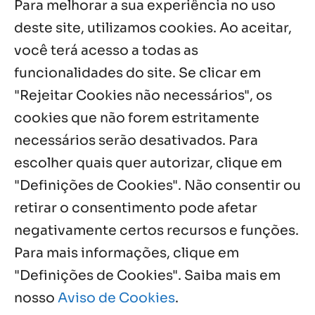
Para melhorar a sua experiência no uso
com testemunhos e missa em São
Cristóvão
deste site, utilizamos cookies. Ao aceitar,
5 ago, 2026
você terá acesso a todas as
funcionalidades do site. Se clicar em
Palavra Diária (05/08/2026)
5 ago, 2026
"Rejeitar Cookies não necessários", os
cookies que não forem estritamente
necessários serão desativados. Para
Notícias por Categoria
escolher quais quer autorizar, clique em
"Definições de Cookies". Não consentir ou
retirar o consentimento pode afetar
negativamente certos recursos e funções.
Próximos Eventos
Para mais informações, clique em
"Definições de Cookies". Saiba mais em
nosso
Aviso de Cookies
.
Agosto, 2026