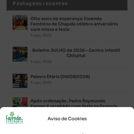
Postagens recentes
Oito anos de esperança: Fazenda
Feminina de Chapala celebra aniversário
com missa e festa
6 ago, 2026
Boletim JULHO de 2026 – Centro Infantil
Chitaitai
6 ago, 2026
Palavra Diária (06/08/2026)
6 ago, 2026
Após ordenação, Padre Raymundo
Fagner é recebido com festa na Fazenda
de Guadalajara
5 ago, 2026
Aviso de Cookies
Fazenda Dom Mário comemora 5 anos