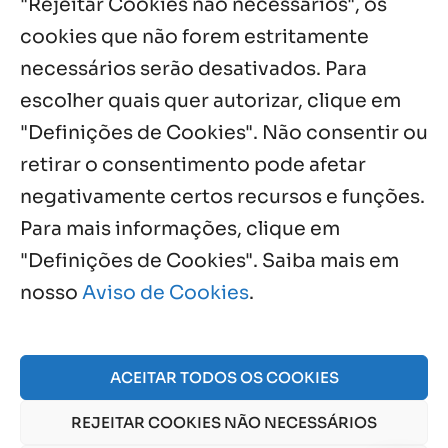
"Rejeitar Cookies não necessários", os
7 ago, 2026
cookies que não forem estritamente
necessários serão desativados. Para
Notícias por Categoria
escolher quais quer autorizar, clique em
"Definições de Cookies". Não consentir ou
retirar o consentimento pode afetar
negativamente certos recursos e funções.
Próximos Eventos
Para mais informações, clique em
"Definições de Cookies". Saiba mais em
nosso
Aviso de Cookies
.
Agosto, 2026
NO EVENTS
ACEITAR TODOS OS COOKIES
REJEITAR COOKIES NÃO NECESSÁRIOS
© 2026 Obra Social Nossa Senhora da Gloria - Fazenda