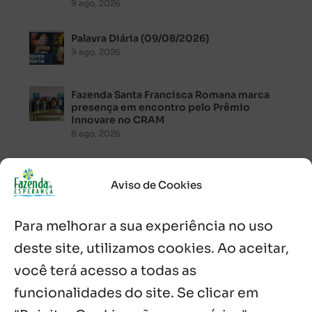
9 ago, 2026
Palavra Diária (09/08/2026)
9 ago, 2026
Fazenda Santa Francisca Romana marca
presença em encontro pelo Prêmio
Innovare no CRAM
8 ago, 2026
Palavra Diária (08/08/2026)
8 ago, 2026
Aviso de Cookies
Para melhorar a sua experiência no uso
Acolhidos e voluntários participam do
Sopão da Comunidade Mata Redonda
deste site, utilizamos cookies. Ao aceitar,
7 ago, 2026
você terá acesso a todas as
Es de Chapala celebram perseverança e
funcionalidades do site. Se clicar em
missão em encontro